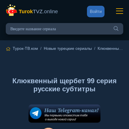
Turok
TVZ
.online
Войти
Турок-ТВ.ком
/
Новые турецкие сериалы
/
Клюквенный щербет
Клюквенный щербет 99 серия
русские субтитры