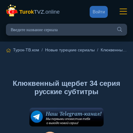
Turok
TVZ
.online
Войти
Турок-ТВ.ком
/
Новые турецкие сериалы
/
Клюквенный щербет
Клюквенный щербет 34 серия
русские субтитры