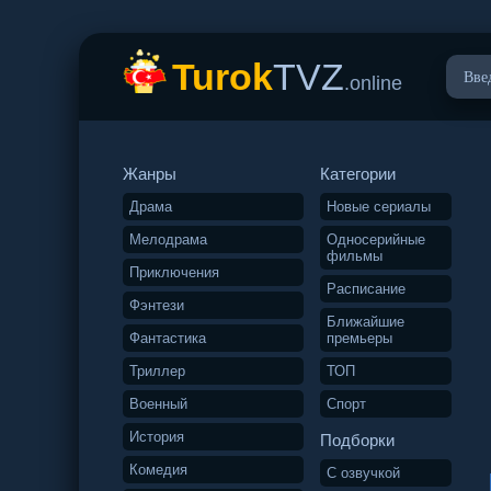
Turok
TVZ
.online
Жанры
Категории
Драма
Новые сериалы
Мелодрама
Односерийные
фильмы
Приключения
Расписание
Фэнтези
Ближайшие
Фантастика
премьеры
Триллер
ТОП
Военный
Спорт
История
Подборки
Комедия
С озвучкой