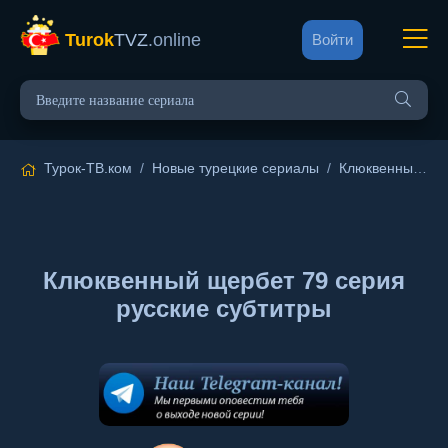
Turok
TVZ
.online
Войти
Турок-ТВ.ком
/
Новые турецкие сериалы
/
Клюквенный щербет
Клюквенный щербет 79 серия
русские субтитры