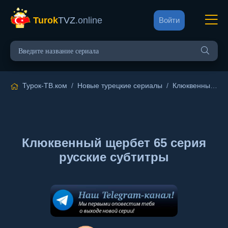
Turok
TVZ
.online
Войти
Турок-ТВ.ком
/
Новые турецкие сериалы
/
Клюквенный щербет
Клюквенный щербет 65 серия
русские субтитры