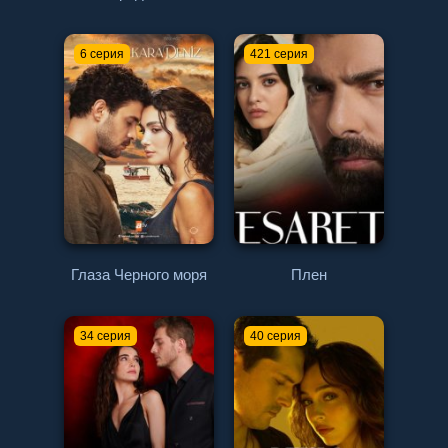
6 серия
421 серия
Глаза Черного моря
Плен
34 серия
40 серия