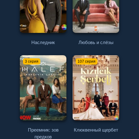
Наследник
Любовь и слёзы
3 серия
107 серия
Преемник: зов
Клюквенный щербет
предков