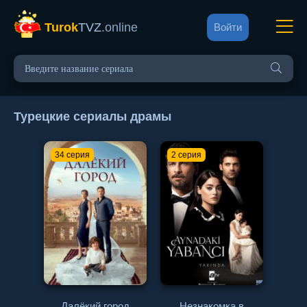
Turok
TVZ
.online
Войти
Турецкие сериалы драмы
34 серия
2 серия
Далёкий город
Незнакомка в