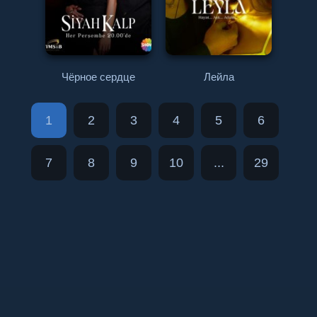
Чёрное сердце
Лейла
1
2
3
4
5
6
7
8
9
10
...
29