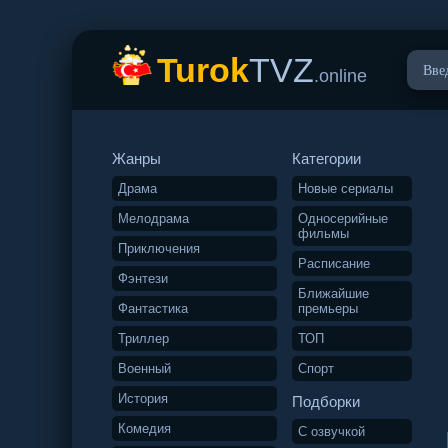
Turok
TVZ
.online
Жанры
Категории
Драма
Новые сериалы
Мелодрама
Односерийные
фильмы
Приключения
Расписание
Фэнтези
Ближайшие
Фантастика
премьеры
Триллер
ТОП
Военный
Спорт
История
Подборки
Комедия
С озвучкой