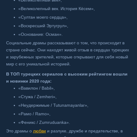
«Великолепный век»,
«Великолепный век. История Кёсем»,
«Султан моего сердца»,
«Воскресший Эртугрул»,
«Основание: Осман».
Социальные драмы рассказывают о том, что происходит в
стране сейчас. Они находят живой отзыв в сердцах турецких
и зарубежных зрителей, которые открывают для себя новый
мир с его уникальной историей.
В ТОП турецких сериалов с высоким рейтингом вошли
и новинки 2020 года:
«Вавилон / Babil»,
«Стужа / Zemheri»,
«Неудержимые / Tutunamayanlar»,
«Рамо / Ramo»,
«Феникс / Zumruduanka».
Это драмы о
любви
и разлуке, дружбе и предательстве, в