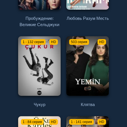
Пробуждение:
Любовь Разум Месть
Великие Сельджуки
1 - 132 серия
HD
503 серия
HD
Чукур
Клятва
1 - 84 серия
HD
1 - 141 серия
HD