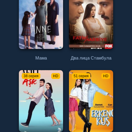
Мама
Два лица Стамбула
38 серия
HD
51 серия
HD