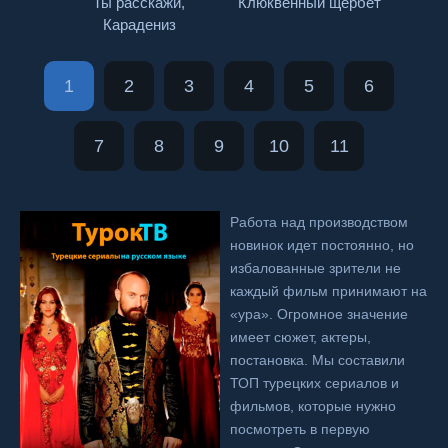
Ты расскажи,
Клюквенный щербет
Карадениз
1
2
3
4
5
6
7
8
9
10
11
Работа над производством
новинок идет постоянно, но
избалованные зрители не
каждый фильм принимают на
«ура». Огромное значение
имеет сюжет, актеры,
постановка. Мы составили
ТОП турецких сериалов и
фильмов, которые нужно
посмотреть в первую