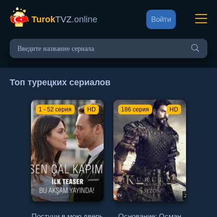
Turok
TVZ
.online
Войти
Топ турецких сериалов
1 - 52 серия
HD
186 серия
HD
Постучи в мою дверь
Основание: Осман