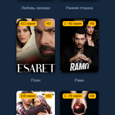
Любовь напоказ
Ранняя пташка
421 серия
HD
1 - 40 серия
HD
Плен
Рамо
158 серия
HD
1 - 79 серия
HD