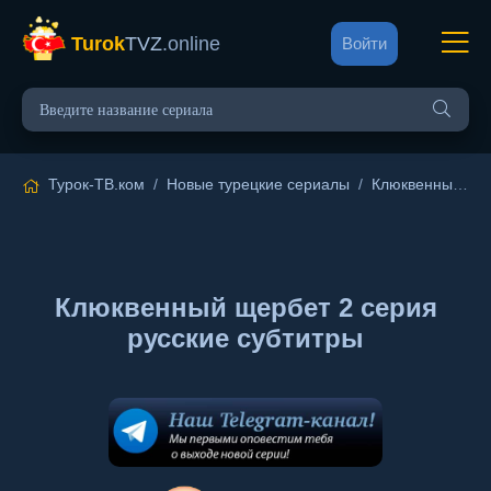
Turok
TVZ
.online
Войти
Турок-ТВ.ком
/
Новые турецкие сериалы
/
Клюквенный щербет
Клюквенный щербет 2 серия
русские субтитры