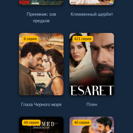
Преемник: зов
Клюквенный щербет
предков
6 серия
421 серия
Глаза Черного моря
Плен
49 серия
40 серия