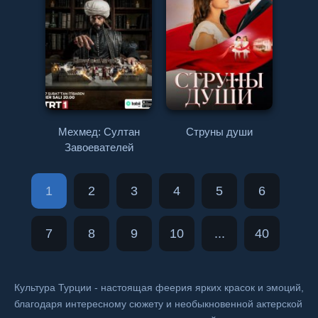
Мехмед: Султан
Струны души
Завоевателей
1
2
3
4
5
6
7
8
9
10
...
40
Культура Турции - настоящая феерия ярких красок и эмоций,
благодаря интересному сюжету и необыкновенной актерской