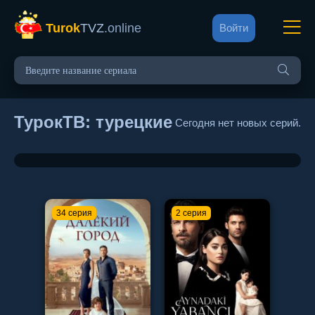
Turok
TVZ
.online
Войти
ТурокТВ: турецкие сериалы на рус
Сегодня нет новых серий.
34 серия
2 серия