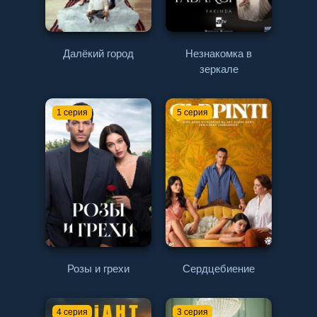
Далёкий город
Незнакомка в
зеркале
1 серия
5 серия
Розы и грехи
Сердцебиение
4 серия
3 серия