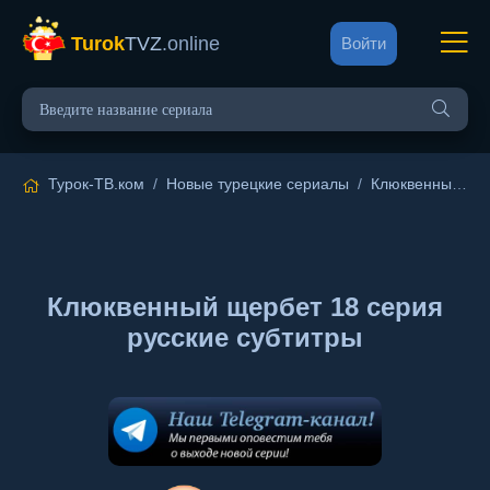
Turok
TVZ
.online
Войти
Турок-ТВ.ком
/
Новые турецкие сериалы
/
Клюквенный щербет
Клюквенный щербет 18 серия
русские субтитры