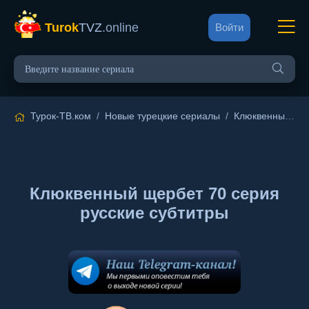
Turok
TVZ
.online
Войти
Турок-ТВ.ком
/
Новые турецкие сериалы
/
Клюквенный щербет
Клюквенный щербет 70 серия
русские субтитры