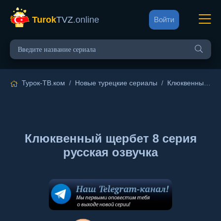
Turok
TVZ
.online
Войти
Турок-ТВ.ком
/
Новые турецкие сериалы
/
Клюквенный щербет
Клюквенный щербет 8 серия
русская озвучка