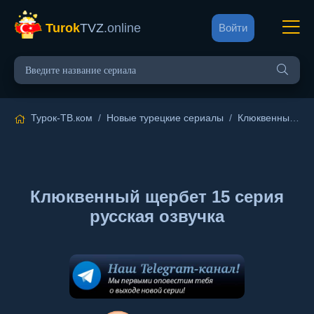
Turok
TVZ
.online
Войти
Турок-ТВ.ком
/
Новые турецкие сериалы
/
Клюквенный щербет
Клюквенный щербет 15 серия
русская озвучка