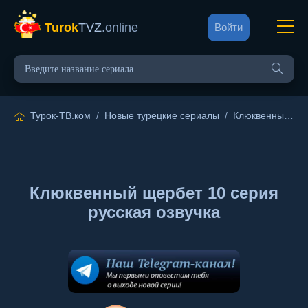
Turok
TVZ
.online
Войти
Турок-ТВ.ком
/
Новые турецкие сериалы
/
Клюквенный щербет
Клюквенный щербет 10 серия
русская озвучка