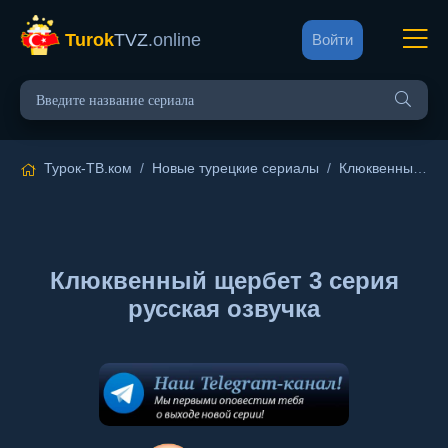
Turok
TVZ
.online
Войти
Турок-ТВ.ком
/
Новые турецкие сериалы
/
Клюквенный щербет
Клюквенный щербет 3 серия
русская озвучка