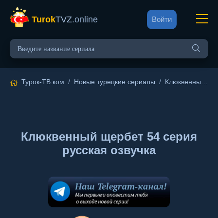
Turok
TVZ
.online
Войти
Турок-ТВ.ком
/
Новые турецкие сериалы
/
Клюквенный щербет
Клюквенный щербет 54 серия
русская озвучка