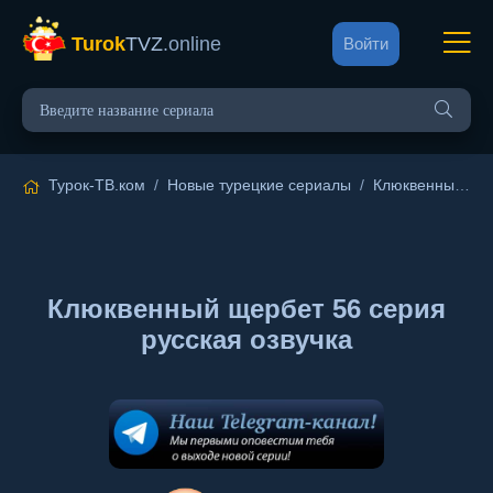
Turok
TVZ
.online
Войти
Турок-ТВ.ком
/
Новые турецкие сериалы
/
Клюквенный щербет
Клюквенный щербет 56 серия
русская озвучка