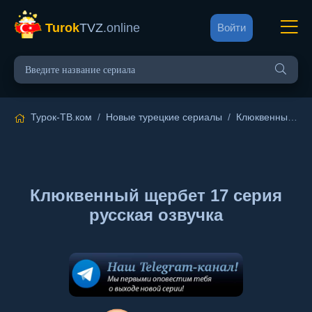
Turok
TVZ
.online
Войти
Турок-ТВ.ком
/
Новые турецкие сериалы
/
Клюквенный щербет
Клюквенный щербет 17 серия
русская озвучка