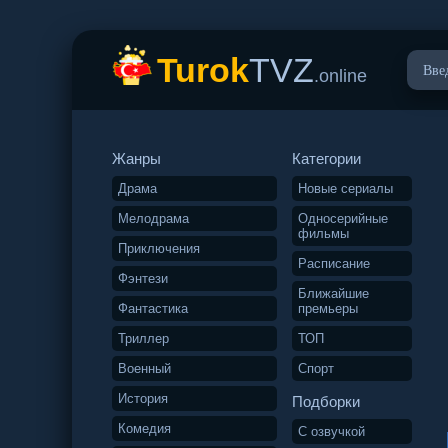
Turok
TVZ
.online
Жанры
Категории
Драма
Новые сериалы
Мелодрама
Односерийные
фильмы
Приключения
Расписание
Фэнтези
Ближайшие
Фантастика
премьеры
Триллер
ТОП
Военный
Спорт
История
Подборки
Комедия
С озвучкой