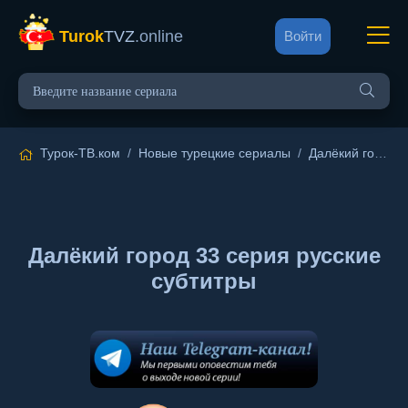
Turok
TVZ
.online
Войти
Турок-ТВ.ком
/
Новые турецкие сериалы
/
Далёкий город
/
Далёкий город 33 серия русские
субтитры