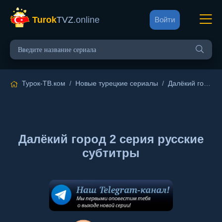
Turok
TVZ
.online
Войти
Турок-ТВ.ком
/
Новые турецкие сериалы
/
Далёкий город
/
Далёкий город 2 серия русские
субтитры