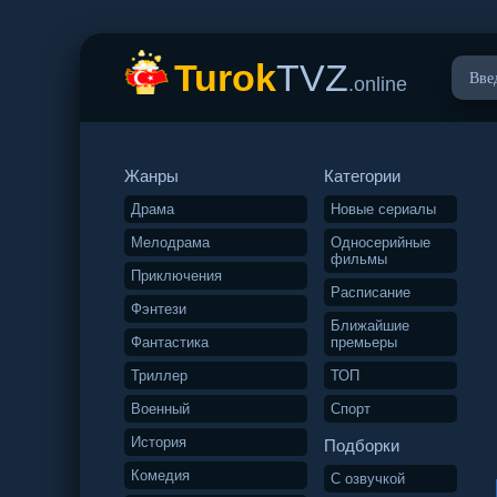
Turok
TVZ
.online
Жанры
Категории
Драма
Новые сериалы
Мелодрама
Односерийные
фильмы
Приключения
Расписание
Фэнтези
Ближайшие
Фантастика
премьеры
Триллер
ТОП
Военный
Спорт
История
Подборки
Комедия
С озвучкой