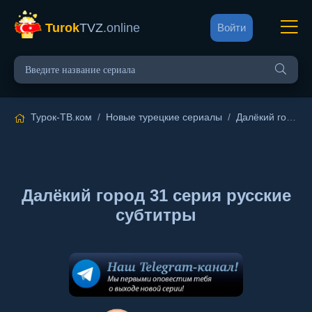
Turok
TVZ
.online
Войти
Турок-ТВ.ком
/
Новые турецкие сериалы
/
Далёкий город
/
Далёкий город 31 серия русские
субтитры