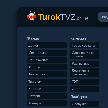
Turok
TVZ
.online
Жанры
Категории
Драма
Новые сериалы
Мелодрама
Односерийные
фильмы
Приключения
Расписание
Фэнтези
Ближайшие
Фантастика
премьеры
Триллер
ТОП
Военный
Спорт
История
Подборки
Комедия
С озвучкой