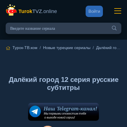
Turok
TVZ
.online
Войти
Турок-ТВ.ком
/
Новые турецкие сериалы
/
Далёкий город
/
Далёкий город 12 серия русские
субтитры