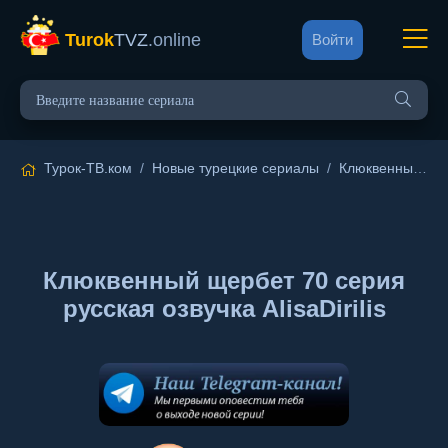
Turok
TVZ
.online
Войти
Турок-ТВ.ком
/
Новые турецкие сериалы
/
Клюквенный щербет
Клюквенный щербет 70 серия
русская озвучка AlisaDirilis