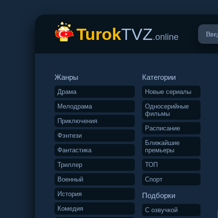
Turok
TVZ
.online
Жанры
Категории
Драма
Новые сериалы
Мелодрама
Односерийные
фильмы
Приключения
Расписание
Фэнтези
Ближайшие
Фантастика
премьеры
Триллер
ТОП
Военный
Спорт
История
Подборки
Комедия
С озвучкой