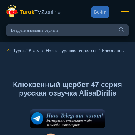
Turok
TVZ
.online
Войти
Турок-ТВ.ком
/
Новые турецкие сериалы
/
Клюквенный щербет
Клюквенный щербет 47 серия
русская озвучка AlisaDirilis