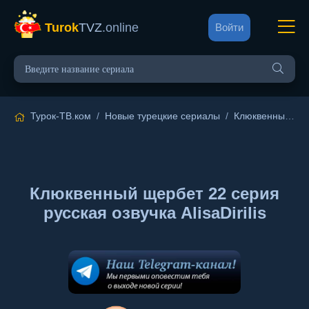
Turok
TVZ
.online
Войти
Турок-ТВ.ком
/
Новые турецкие сериалы
/
Клюквенный щербет
Клюквенный щербет 22 серия
русская озвучка AlisaDirilis