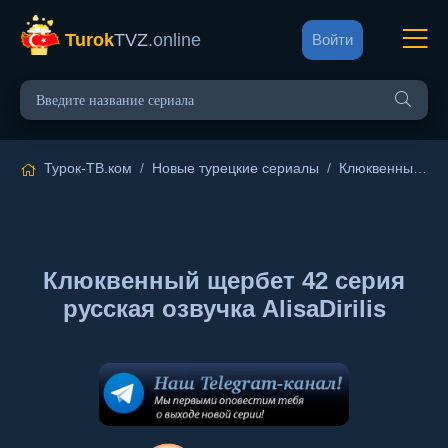
Turok
TVZ
.online
Войти
Турок-ТВ.ком
/
Новые турецкие сериалы
/
Клюквенный щербет
Клюквенный щербет 42 серия
русская озвучка AlisaDirilis