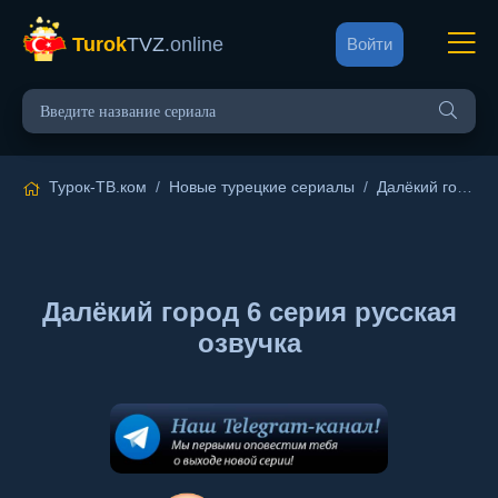
Turok
TVZ
.online
Войти
Турок-ТВ.ком
/
Новые турецкие сериалы
/
Далёкий город
/
Далёкий город 6 серия русская
озвучка