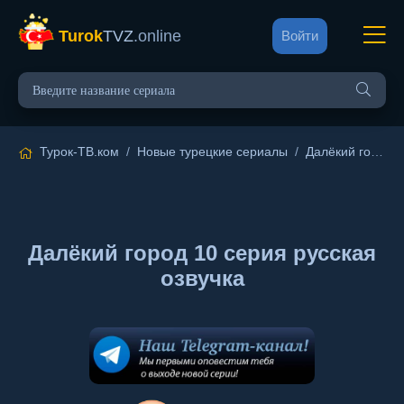
Turok
TVZ
.online
Войти
Турок-ТВ.ком
/
Новые турецкие сериалы
/
Далёкий город
/
Далёкий город 10 серия русская
озвучка