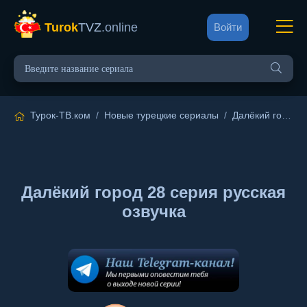
Turok
TVZ
.online
Войти
Турок-ТВ.ком
/
Новые турецкие сериалы
/
Далёкий город
/
Далёкий город 28 серия русская
озвучка