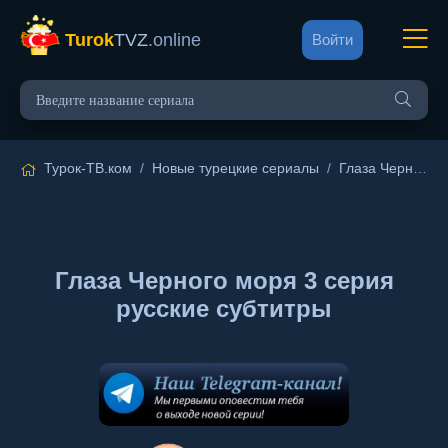
Turok
TVZ
.online
Войти
Турок-ТВ.ком
/
Новые турецкие сериалы
/
Глаза Черного моря
Глаза Черного моря 3 серия
русские субтитры