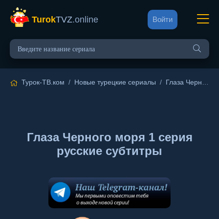
Turok
TVZ
.online
Войти
Турок-ТВ.ком
/
Новые турецкие сериалы
/
Глаза Черного моря
Глаза Черного моря 1 серия
русские субтитры