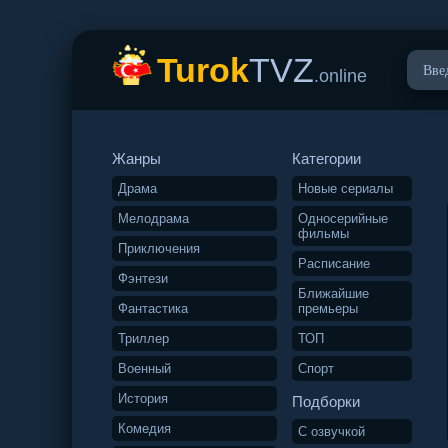
Turok
TVZ
.online
Жанры
Категории
Драма
Новые сериалы
Мелодрама
Односерийные
фильмы
Приключения
Расписание
Фэнтези
Ближайшие
Фантастика
премьеры
Триллер
ТОП
Военный
Спорт
История
Подборки
Комедия
С озвучкой