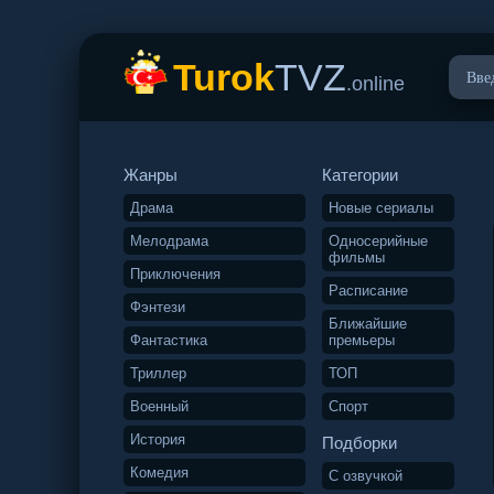
Turok
TVZ
.online
Жанры
Категории
Драма
Новые сериалы
Мелодрама
Односерийные
фильмы
Приключения
Расписание
Фэнтези
Ближайшие
Фантастика
премьеры
Триллер
ТОП
Военный
Спорт
История
Подборки
Комедия
С озвучкой