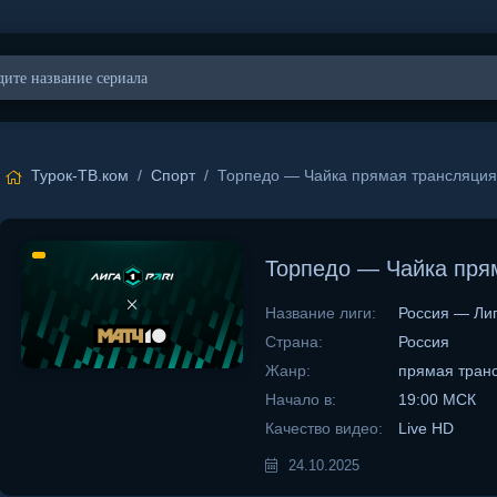
Турок-ТВ.ком
/
Спорт
/ Торпедо — Чайка прямая трансляция 
Торпедо — Чайка прям
Название лиги:
Россия — Лиг
Страна:
Россия
Жанр:
прямая тран
Начало в:
19:00 МСК
Качество видео:
Live HD
24.10.2025