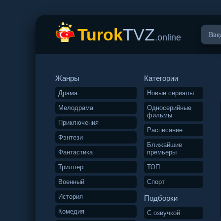
Turok
TVZ
.online
Жанры
Категории
Драма
Новые сериалы
Мелодрама
Односерийные
фильмы
Приключения
Расписание
Фэнтези
Ближайшие
Фантастика
премьеры
Триллер
ТОП
Военный
Спорт
История
Подборки
Комедия
С озвучкой