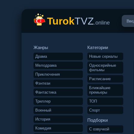
Turok
TVZ
.online
Жанры
Категории
Драма
Новые сериалы
Мелодрама
Односерийные
фильмы
Приключения
Расписание
Фэнтези
Ближайшие
Фантастика
премьеры
Триллер
ТОП
Военный
Спорт
История
Подборки
Комедия
С озвучкой