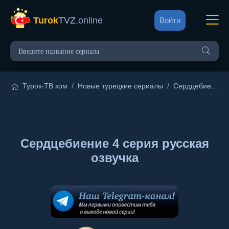
Turok
TVZ
.online
Войти
Турок-ТВ.ком
/
Новые турецкие сериалы
/
Сердцебиение
/
Сердцебиение 4 серия русская
озвучка