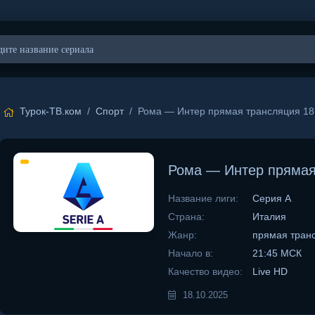
Турок-ТВ.ком
/
Спорт
/ Рома — Интер прямая трансляция 18
Рома — Интер прямая
Название лиги:
Серия А
Страна:
Италия
Жанр:
прямая тран
Начало в:
21:45 МСК
Качество видео:
Live HD
18.10.2025