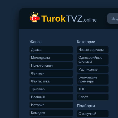
Turok
TVZ
.online
Жанры
Категории
Драма
Новые сериалы
Мелодрама
Односерийные
фильмы
Приключения
Расписание
Фэнтези
Ближайшие
Фантастика
премьеры
Триллер
ТОП
Военный
Спорт
История
Подборки
Комедия
С озвучкой