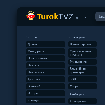
Turok
TVZ
.online
Жанры
Категории
Драма
Новые сериалы
Мелодрама
Односерийные
фильмы
Приключения
Расписание
Фэнтези
Ближайшие
Фантастика
премьеры
Триллер
ТОП
Военный
Спорт
История
Подборки
Комедия
С озвучкой