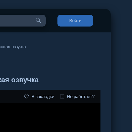
Войти
сская озвучка
кая озвучка
В закладки
Не работает?