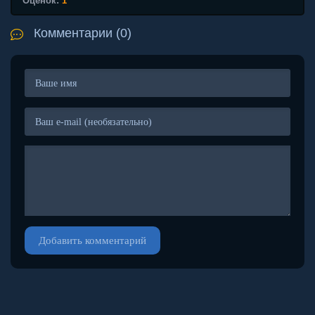
Оценок:
1
Комментарии (0)
Добавить комментарий