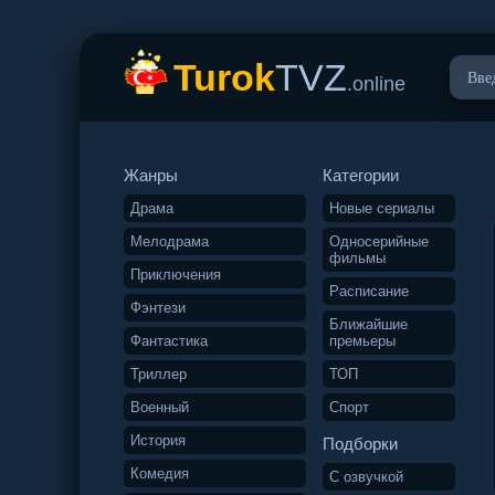
Turok
TVZ
.online
Жанры
Категории
Драма
Новые сериалы
Мелодрама
Односерийные
фильмы
Приключения
Расписание
Фэнтези
Ближайшие
Фантастика
премьеры
Триллер
ТОП
Военный
Спорт
История
Подборки
Комедия
С озвучкой