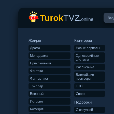
Turok
TVZ
.online
Жанры
Категории
Драма
Новые сериалы
Мелодрама
Односерийные
фильмы
Приключения
Расписание
Фэнтези
Ближайшие
Фантастика
премьеры
Триллер
ТОП
Военный
Спорт
История
Подборки
Комедия
С озвучкой