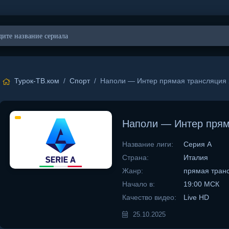
Турок-ТВ.ком
/
Спорт
/ Наполи — Интер прямая трансляция 
Наполи — Интер прям
Название лиги:
Серия А
Страна:
Италия
Жанр:
прямая тран
Начало в:
19:00 МСК
Качество видео:
Live HD
25.10.2025