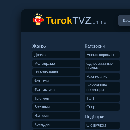
Turok
TVZ
.online
Жанры
Категории
Драма
Новые сериалы
Мелодрама
Односерийные
фильмы
Приключения
Расписание
Фэнтези
Ближайшие
Фантастика
премьеры
Триллер
ТОП
Военный
Спорт
История
Подборки
Комедия
С озвучкой