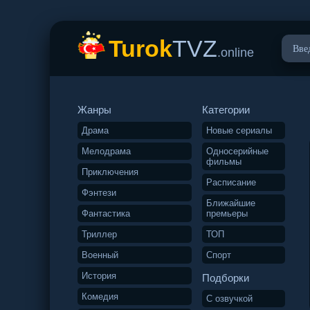
Turok
TVZ
.online
Жанры
Категории
Драма
Новые сериалы
Мелодрама
Односерийные
фильмы
Приключения
Расписание
Фэнтези
Ближайшие
Фантастика
премьеры
Триллер
ТОП
Военный
Спорт
История
Подборки
Комедия
С озвучкой