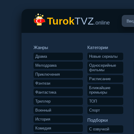
Turok
TVZ
.online
Жанры
Категории
Драма
Новые сериалы
Мелодрама
Односерийные
фильмы
Приключения
Расписание
Фэнтези
Ближайшие
Фантастика
премьеры
Триллер
ТОП
Военный
Спорт
История
Подборки
Комедия
С озвучкой