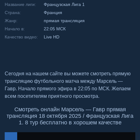
Название лиги:
Французская Лига 1
Страна:
Франция
Жанр:
прямая трансляция
Начало в:
22:05 МСК
Качество видео:
Live HD
Сегодня на нашем сайте вы можете смотреть прямую
трансляцию футбольного матча между Марсель —
Гавр. Начало прямого эфира в 22:05 по МСК. Желаем
всем посетителям приятного просмотра.
Смотреть онлайн Марсель — Гавр прямая
трансляция 18 октября 2025 / Французская Лига
1. 8 тур бесплатно в хорошем качестве